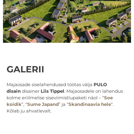
GALERII
Majaosade siselahendused töötas välja
PULO
disain
disainer
Liis Tippel
. Majaosadele on lahendus
kolme eriilmelise siseviimistlupaketi näol – “
Soe
koidik
“, “
Sume Japand
” ja “
Skandinaavia hele
“.
Kõlab ju ahvatlevalt.