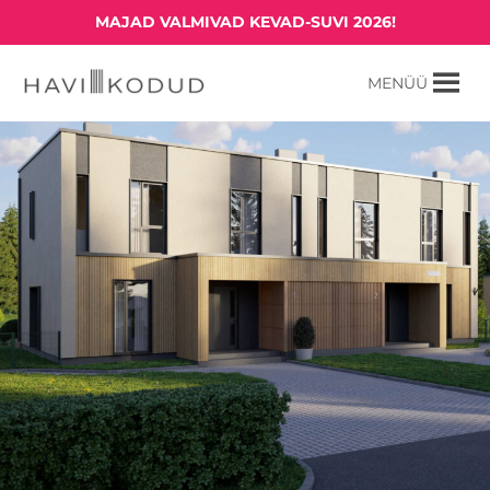
Skip
MAJAD VALMIVAD KEVAD-SUVI 2026!
to
content
MENÜÜ
Havi kodud
Pelgupaik Saku metsade vahel.