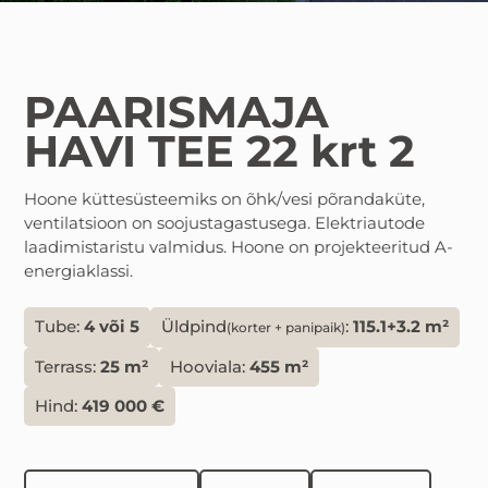
PAARISMAJA
HAVI TEE 22 krt 2
Hoone küttesüsteemiks on õhk/vesi põrandaküte,
ventilatsioon on soojustagastusega. Elektriautode
laadimistaristu valmidus. Hoone on projekteeritud A-
energiaklassi.
Tube:
4 või 5
Üldpind
:
115.1+3.2 m²
(korter + panipaik)
Terrass:
25 m²
Hooviala:
455 m²
Hind:
419 000 €